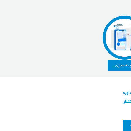
ینه سازی
وره
تظر