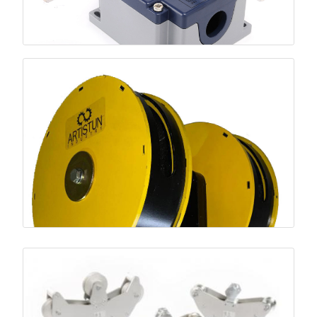
جلوگیری از Over-hoist و حفاظت از موتور و گیربکس.
قطع‌کن طولی/عرضی
محدودسازی حرکت و جلوگیری از برخورد یا خروج از مسیر.